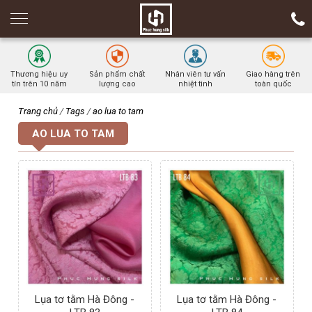
Thương hiệu uy
Sản phẩm chất
Nhân viên tư vấn
Giao hàng trên
tín trên 10 năm
lượng cao
nhiệt tình
toàn quốc
Trang chủ
/
Tags
/
ao lua to tam
AO LUA TO TAM
Lụa tơ tằm Hà Đông -
Lụa tơ tằm Hà Đông -