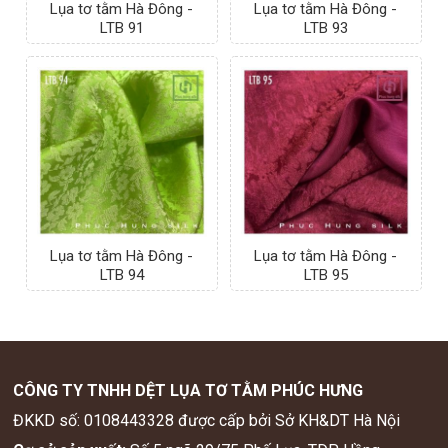
Lụa tơ tằm Hà Đông -
Lụa tơ tằm Hà Đông -
LTB 91
LTB 93
Lụa tơ tằm Hà Đông -
Lụa tơ tằm Hà Đông -
LTB 94
LTB 95
CÔNG TY TNHH DỆT LỤA TƠ TẰM PHÚC HƯNG
ĐKKD số: 0108443328 được cấp bởi Sở KH&DT Hà Nội