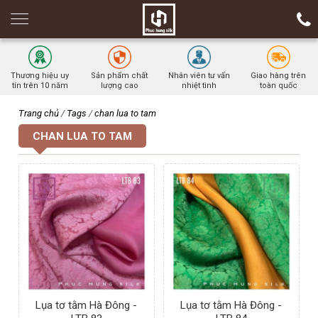
Thương hiệu uy
Sản phẩm chất
Nhân viên tư vấn
Giao hàng trên
tín trên 10 năm
lượng cao
nhiệt tình
toàn quốc
Trang chủ
/
Tags
/
chan lua to tam
CHAN LUA TO TAM
Lụa tơ tằm Hà Đông -
Lụa tơ tằm Hà Đông -