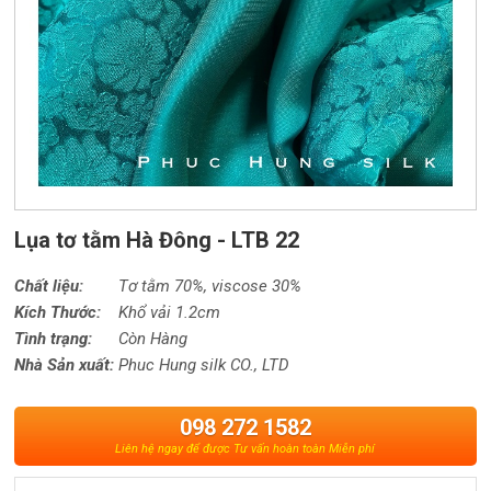
Lụa tơ tằm Hà Đông - LTB 22
Chất liệu:
Tơ tằm 70%,
viscose
30%
Kích Thước:
Khổ vải 1.2cm
Tình trạng:
Còn Hàng
Nhà Sản xuất:
Phuc Hung silk CO., LTD
098 272 1582
Liên hệ ngay để được Tư vấn hoàn toàn Miễn phí