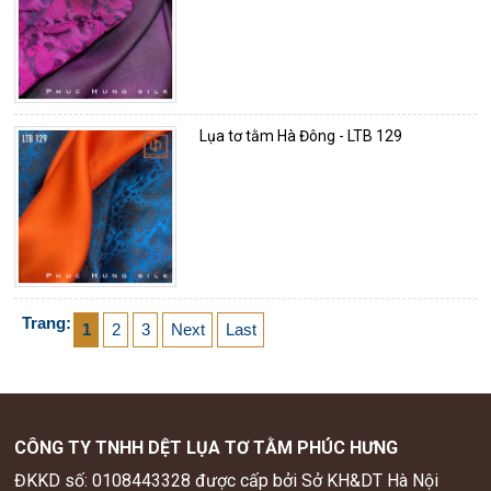
Lụa tơ tằm Hà Đông - LTB 129
Trang:
1
2
3
Next
Last
CÔNG TY TNHH DỆT LỤA TƠ TẰM PHÚC HƯNG
ĐKKD số: 0108443328 được cấp bởi Sở KH&DT Hà Nội