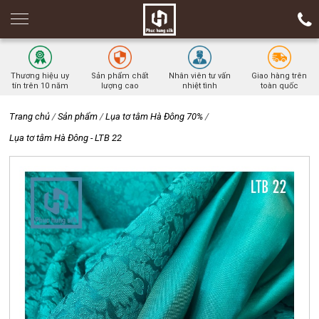
Thương hiệu uy
Sản phẩm chất
Nhân viên tư vấn
Giao hàng trên
tín trên 10 năm
lượng cao
nhiệt tình
toàn quốc
Trang chủ
/
Sản phẩm
/
Lụa tơ tằm Hà Đông 70%
/
Lụa tơ tằm Hà Đông - LTB 22