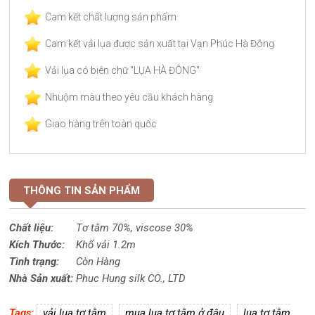
Cam kết chất lượng sản phẩm
Cam kết vải lụa được sản xuất tại Vạn Phúc Hà Đông
Vải lụa có biên chữ "LỤA HÀ ĐÔNG"
Nhuộm màu theo yêu cầu khách hàng
Giao hàng trên toàn quốc
THÔNG TIN SẢN PHẨM
Chất liệu:
Tơ tằm 70%,
viscose
30%
Kích Thước:
Khổ vải 1.2m
Tình trạng:
Còn Hàng
Nhà Sản xuất:
Phuc Hung silk CO., LTD
Tags:
vải lụa tơ tằm
mua lụa tơ tằm ở đâu
lụa tơ tằm