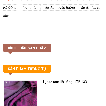
Hà Đông
lụa to tằm
áo dài truyền thống
áo dài lụa tơ
tằm
BÌNH LUẬN SẢN PHẨM
SẢN PHẨM TƯƠNG TỰ
Lụa tơ tằm Hà Đông - LTB 133