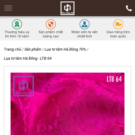
Thương hiệu uy
Sản phẩm chất
Nhân viên tư vấn
Giao hàng trên
tín trên 10 năm
lượng cao
nhiệt tình
toàn quốc
Trang chủ
/
Sản phẩm
/
Lụa tơ tằm Hà Đông 70%
/
Lụa tơ tằm Hà Đông - LTB 64