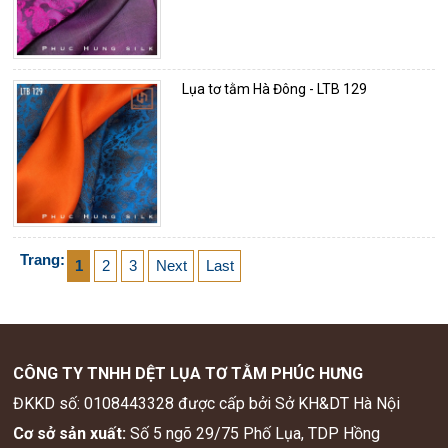
Lụa tơ tằm Hà Đông - LTB 129
Trang:
1
2
3
Next
Last
CÔNG TY TNHH DỆT LỤA TƠ TẰM PHÚC HƯNG
ĐKKD số: 0108443328 được cấp bởi Sở KH&DT Hà Nội
Cơ sở sản xuất:
Số 5 ngõ 29/75 Phố Lụa, TDP Hồng