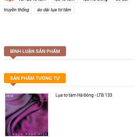
truyền thống
áo dài lụa tơ tằm
BÌNH LUẬN SẢN PHẨM
SẢN PHẨM TƯƠNG TỰ
Lụa tơ tằm Hà Đông - LTB 133