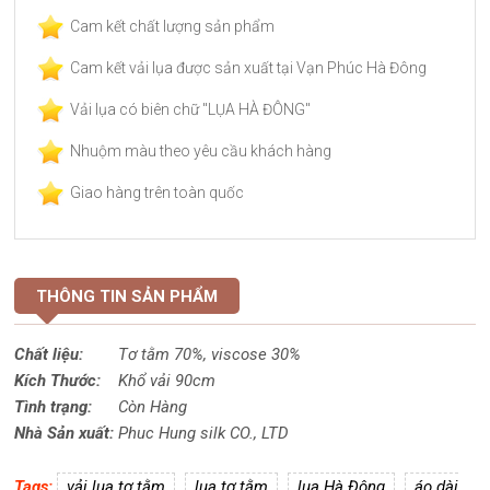
Cam kết chất lượng sản phẩm
Cam kết vải lụa được sản xuất tại Vạn Phúc Hà Đông
Vải lụa có biên chữ "LỤA HÀ ĐÔNG"
Nhuộm màu theo yêu cầu khách hàng
Giao hàng trên toàn quốc
THÔNG TIN SẢN PHẨM
Chất liệu:
Tơ tằm 70%,
viscose
30%
Kích Thước:
Khổ vải 90cm
Tình trạng:
Còn Hàng
Nhà Sản xuất:
Phuc Hung silk CO., LTD
Tags:
vải lụa tơ tằm
lụa tơ tằm
lụa Hà Đông
áo dài