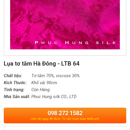
Lụa tơ tằm Hà Đông - LTB 64
Chất liệu:
Tơ tằm 70%,
viscose
30%
Kích Thước:
Khổ vải 90cm
Tình trạng:
Còn Hàng
Nhà Sản xuất:
Phuc Hung silk CO., LTD
098 272 1582
Liên hệ ngay để được Tư vấn hoàn toàn Miễn phí