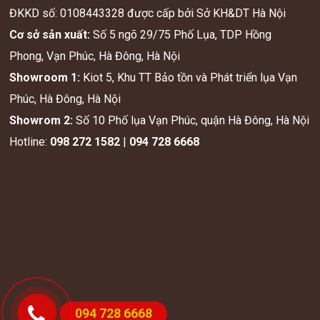
Lụa tơ tằm Hà Đông - LTB
71
Trang:
1
2
3
Next
Last
CÔNG TY TNHH DỆT LỤA TƠ TẰM PHÚC HƯNG
ĐKKD số: 0108443328 được cấp bởi Sở KH&DT Hà Nội
Cơ sở sản xuất:
Số 5 ngõ 29/75 Phố Lụa, TDP Hồng
Phong, Vạn Phúc, Hà Đông, Hà Nội
Showroom 1:
Kiot 5, Khu TT Bảo tồn và Phát triển lụa Vạn
Phúc, Hà Đông, Hà Nội
094 728 6668
Showrom 2:
Số 10 Phố lụa Vạn Phúc, quận Hà Đông, Hà Nội