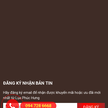
ĐĂNG KÝ NHẬN BẢN TIN
Hãy đăng ký email để nhận được khuyến mãi hoặc ưu đãi mới
nhất từ Lụa Phúc Hưng
094 728 6668