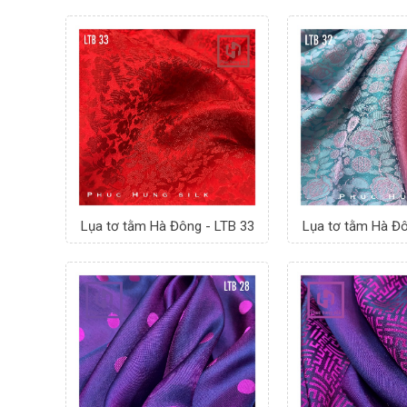
Lụa tơ tằm Hà Đông - LTB 33
Lụa tơ tằm Hà Đô