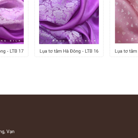
ng - LTB 17
Lụa tơ tằm Hà Đông - LTB 16
Lụa tơ tằm
ng, Vạn