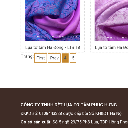
Lụa tơ tằm Hà Đông - LTB 18
Lụa tơ tằm Hà Đô
Trang:
First
Prev
4
5
CÔNG TY TNHH DỆT LỤA TƠ TẰM PHÚC HƯNG
ĐKKD số: 0108443328 được cấp bởi Sở KH&DT Hà Nội
Cơ sở sản xuất:
Số 5 ngõ 29/75 Phố Lụa, TDP Hồng Pho