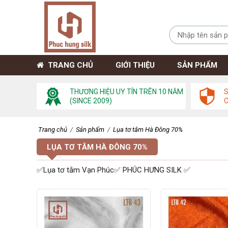
TRANG CHỦ
GIỚI THIỆU
SẢN PHẨM
THƯƠNG HIỆU UY TÍN TRÊN 10 NĂM
S
(SINCE 2009)
Trang chủ
/
Sản phẩm
/
Lụa tơ tằm Hà Đông 70%
LỤA TƠ TẰM HÀ ĐÔNG 70%
✅Lụa tơ tằm Vạn Phúc✅ PHÚC HƯNG SILK ✅