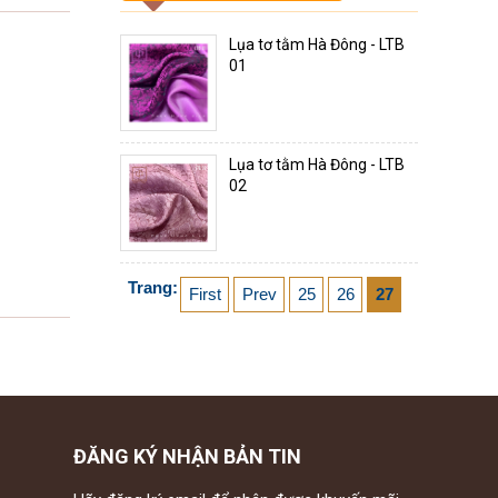
Lụa tơ tằm Hà Đông - LTB
01
Lụa tơ tằm Hà Đông - LTB
02
Trang:
First
Prev
25
26
27
ĐĂNG KÝ NHẬN BẢN TIN