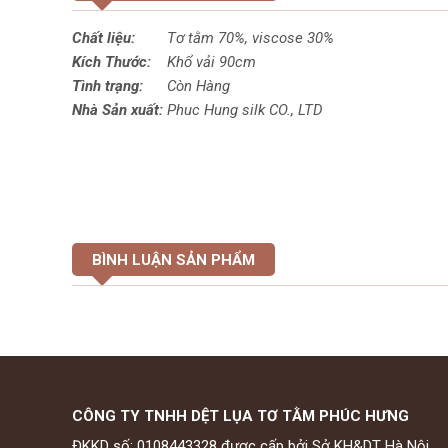
Chất liệu:
Tơ tằm 70%,
viscose
30%
Kích Thước:
Khổ vải 90cm
Tình trạng:
Còn Hàng
Nhà Sản xuất:
Phuc Hung silk CO., LTD
BÌNH LUẬN SẢN PHẨM
CÔNG TY TNHH DỆT LỤA TƠ TẰM PHÚC HƯNG
ĐKKD số: 0108443328 được cấp bởi Sở KH&DT Hà Nội