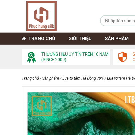
TRANG CHỦ
GIỚI THIỆU
SẢN PHẨM
THƯƠNG HIỆU UY TÍN TRÊN 10 NĂM
S
(SINCE 2009)
Trang chủ
/
Sản phẩm
/
Lụa tơ tằm Hà Đông 70%
/
Lụa tơ tằm Hà Đ