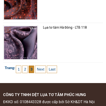
Lụa tơ tằm Hà Đông - LTB 118
Trang:
1
2
3
Next
Last
CÔNG TY TNHH DỆT LỤA TƠ TẰM PHÚC HƯNG
ĐKKD số: 0108443328 được cấp bởi Sở KH&DT Hà Nội