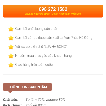
098 272 1582
Liên hệ ngay để được Tư vấn hoàn toàn Miễn phí
Cam kết chất lượng sản phẩm
Cam kết vải lụa được sản xuất tại Vạn Phúc Hà Đông
Vải lụa có biên chữ "LỤA HÀ ĐÔNG"
Nhuộm màu theo yêu cầu khách hàng
Giao hàng trên toàn quốc
THÔNG TIN SẢN PHẨM
Chất liệu:
Tơ tằm 70%,
viscose
30%
Kích Thước:
Khổ vải 90cm