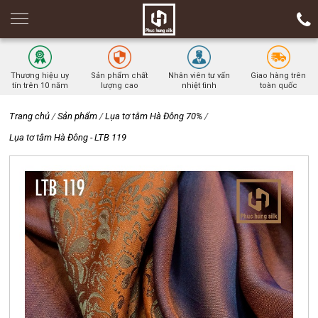
Thương hiệu uy
Sản phẩm chất
Nhân viên tư vấn
Giao hàng trên
tín trên 10 năm
lượng cao
nhiệt tình
toàn quốc
Trang chủ
/
Sản phẩm
/
Lụa tơ tằm Hà Đông 70%
/
Lụa tơ tằm Hà Đông - LTB 119