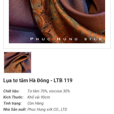
Lụa tơ tằm Hà Đông - LTB 119
Chất liệu:
Tơ tằm 70%,
viscose
30%
Kích Thước:
Khổ vải 90cm
Tình trạng:
Còn Hàng
Nhà Sản xuất:
Phuc Hung silk CO., LTD