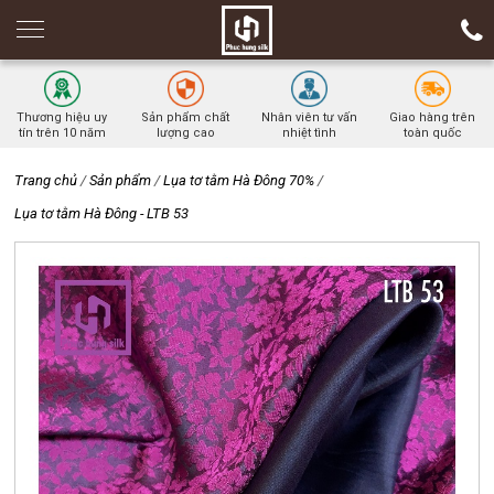
Thương hiệu uy
Sản phẩm chất
Nhân viên tư vấn
Giao hàng trên
tín trên 10 năm
lượng cao
nhiệt tình
toàn quốc
Trang chủ
/
Sản phẩm
/
Lụa tơ tằm Hà Đông 70%
/
Lụa tơ tằm Hà Đông - LTB 53