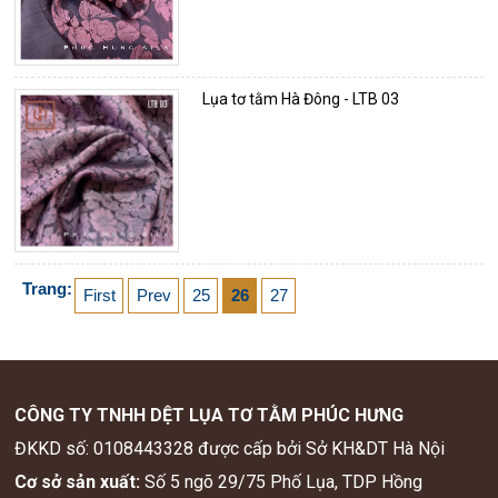
Lụa tơ tằm Hà Đông - LTB 03
Trang:
First
Prev
25
26
27
CÔNG TY TNHH DỆT LỤA TƠ TẰM PHÚC HƯNG
ĐKKD số: 0108443328 được cấp bởi Sở KH&DT Hà Nội
Cơ sở sản xuất:
Số 5 ngõ 29/75 Phố Lụa, TDP Hồng