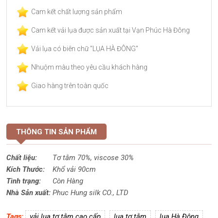
Cam kết chất lượng sản phẩm
Cam kết vải lụa được sản xuất tại Vạn Phúc Hà Đông
Vải lụa có biên chữ "LỤA HÀ ĐÔNG"
Nhuộm màu theo yêu cầu khách hàng
Giao hàng trên toàn quốc
THÔNG TIN SẢN PHẨM
Chất liệu:
Tơ tằm 70%,
viscose
30%
Kích Thước:
Khổ vải 90cm
Tình trạng:
Còn Hàng
Nhà Sản xuất:
Phuc Hung silk CO., LTD
Tags:
vải lụa tơ tằm cao cấp
lụa tơ tằm
lụa Hà Đông