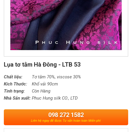
Lụa tơ tằm Hà Đông - LTB 53
Chất liệu:
Tơ tằm 70%,
viscose
30%
Kích Thước:
Khổ vải 90cm
Tình trạng:
Còn Hàng
Nhà Sản xuất:
Phuc Hung silk CO., LTD
098 272 1582
Liên hệ ngay để được Tư vấn hoàn toàn Miễn phí