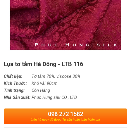
Lụa tơ tằm Hà Đông - LTB 116
Chất liệu:
Tơ tằm 70%,
viscose
30%
Kích Thước:
Khổ vải 90cm
Tình trạng:
Còn Hàng
Nhà Sản xuất:
Phuc Hung silk CO., LTD
098 272 1582
Liên hệ ngay để được Tư vấn hoàn toàn Miễn phí