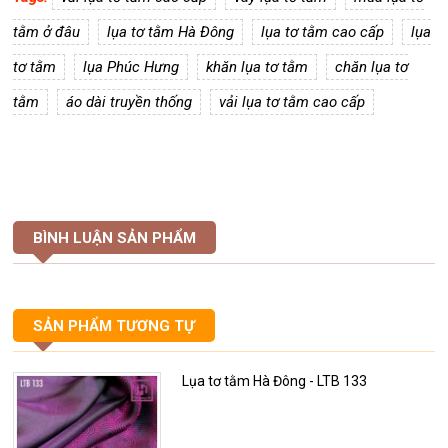
tằm ở đâu
lụa tơ tằm Hà Đông
lụa tơ tằm cao cấp
lụa
tơ tằm
lụa Phúc Hưng
khăn lụa tơ tằm
chăn lụa tơ
tằm
áo dài truyền thống
vải lụa tơ tằm cao cấp
BÌNH LUẬN SẢN PHẨM
SẢN PHẨM TƯƠNG TỰ
Lụa tơ tằm Hà Đông - LTB 133