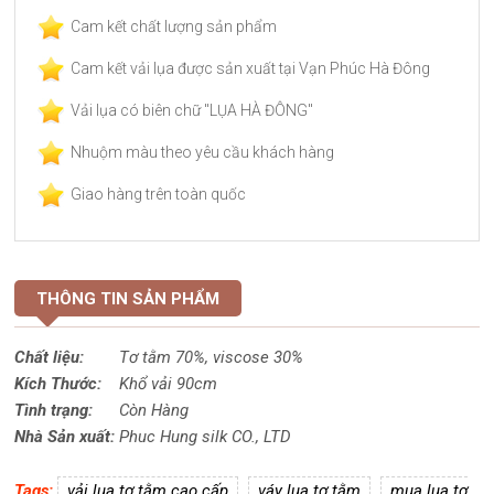
Cam kết chất lượng sản phẩm
Cam kết vải lụa được sản xuất tại Vạn Phúc Hà Đông
Vải lụa có biên chữ "LỤA HÀ ĐÔNG"
Nhuộm màu theo yêu cầu khách hàng
Giao hàng trên toàn quốc
THÔNG TIN SẢN PHẨM
Chất liệu:
Tơ tằm 70%,
viscose
30%
Kích Thước:
Khổ vải 90cm
Tình trạng:
Còn Hàng
Nhà Sản xuất:
Phuc Hung silk CO., LTD
Tags:
vải lụa tơ tằm cao cấp
váy lụa tơ tằm
mua lụa tơ