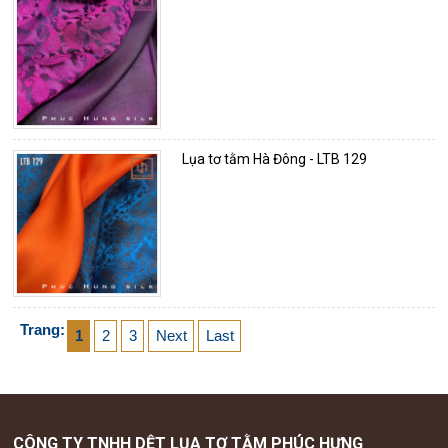
Lụa tơ tằm Hà Đông - LTB 129
Trang:
1
2
3
Next
Last
CÔNG TY TNHH DỆT LỤA TƠ TẰM PHÚC HƯNG