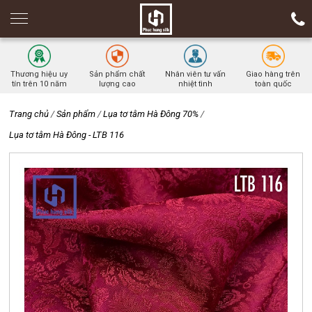
Thương hiệu uy
Sản phẩm chất
Nhân viên tư vấn
Giao hàng trên
tín trên 10 năm
lượng cao
nhiệt tình
toàn quốc
Trang chủ
/
Sản phẩm
/
Lụa tơ tằm Hà Đông 70%
/
Lụa tơ tằm Hà Đông - LTB 116