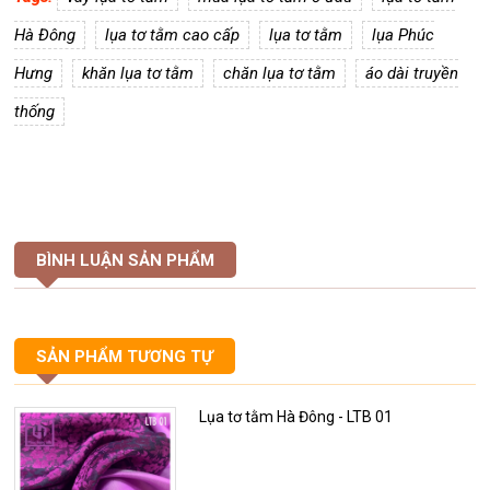
Hà Đông
lụa tơ tằm cao cấp
lụa tơ tằm
lụa Phúc
Hưng
khăn lụa tơ tằm
chăn lụa tơ tằm
áo dài truyền
thống
BÌNH LUẬN SẢN PHẨM
SẢN PHẨM TƯƠNG TỰ
Lụa tơ tằm Hà Đông - LTB 01