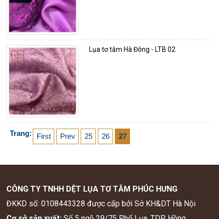
Lụa tơ tằm Hà Đông - LTB 02
Trang:
First
Prev
25
26
27
CÔNG TY TNHH DỆT LỤA TƠ TẰM PHÚC HƯNG
ĐKKD số: 0108443328 được cấp bởi Sở KH&DT Hà Nội
Cơ sở sản xuất:
Số 5 ngõ 29/75 Phố Lụa, TDP Hồng