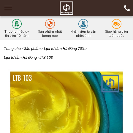
Thương hiệu uy
Sản phẩm chất
Nhân viên tư vấn
Giao hàng trên
tín trên 10 năm
lượng cao
nhiệt tình
toàn quốc
Trang chủ
/
Sản phẩm
/
Lụa tơ tằm Hà Đông 70%
/
Lụa tơ tằm Hà Đông - LTB 103