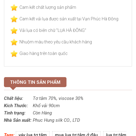
Cam kết chất lượng sản phẩm
Cam kết vải lụa được sản xuất tại Vạn Phúc Hà Đông
Vải lụa có biên chữ "LỤA HÀ ĐÔNG"
Nhuộm màu theo yêu cầu khách hàng
Giao hàng trên toàn quốc
THÔNG TIN SẢN PHẨM
Chất liệu:
Tơ tằm 70%,
viscose
30%
Kích Thước:
Khổ vải 90cm
Tình trạng:
Còn Hàng
Nhà Sản xuất:
Phuc Hung silk CO., LTD
Tags:
váy lụa tơ tằm
mua lụa tơ tằm ở đâu
lụa tơ tằm