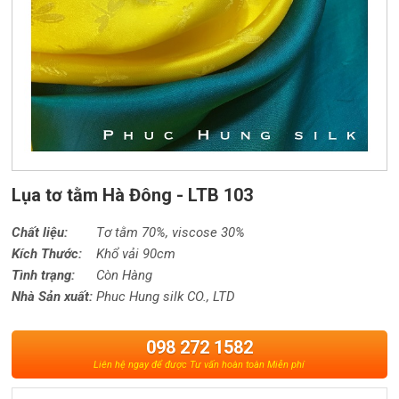
Lụa tơ tằm Hà Đông - LTB 103
Chất liệu:
Tơ tằm 70%,
viscose
30%
Kích Thước:
Khổ vải 90cm
Tình trạng:
Còn Hàng
Nhà Sản xuất:
Phuc Hung silk CO., LTD
098 272 1582
Liên hệ ngay để được Tư vấn hoàn toàn Miễn phí