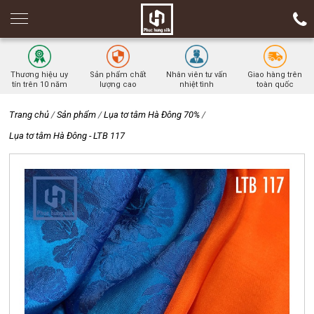
Thương hiệu uy
Sản phẩm chất
Nhân viên tư vấn
Giao hàng trên
tín trên 10 năm
lượng cao
nhiệt tình
toàn quốc
Trang chủ
/
Sản phẩm
/
Lụa tơ tằm Hà Đông 70%
/
Lụa tơ tằm Hà Đông - LTB 117