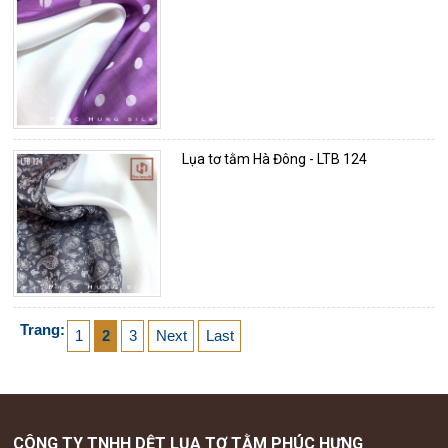
Lụa tơ tằm Hà Đông - LTB 124
Trang:
1
2
3
Next
Last
CÔNG TY TNHH DỆT LỤA TƠ TẰM PHÚC HƯNG