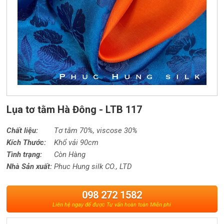
Lụa tơ tằm Hà Đông - LTB 117
Chất liệu:
Tơ tằm 70%,
viscose
30%
Kích Thước:
Khổ vải 90cm
Tình trạng:
Còn Hàng
Nhà Sản xuất:
Phuc Hung silk CO., LTD
098 272 1582
Liên hệ ngay để được Tư vấn hoàn toàn Miễn phí