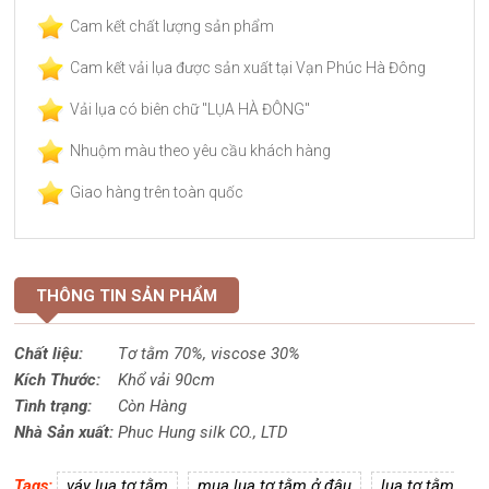
Cam kết chất lượng sản phẩm
Cam kết vải lụa được sản xuất tại Vạn Phúc Hà Đông
Vải lụa có biên chữ "LỤA HÀ ĐÔNG"
Nhuộm màu theo yêu cầu khách hàng
Giao hàng trên toàn quốc
THÔNG TIN SẢN PHẨM
Chất liệu:
Tơ tằm 70%,
viscose
30%
Kích Thước:
Khổ vải 90cm
Tình trạng:
Còn Hàng
Nhà Sản xuất:
Phuc Hung silk CO., LTD
Tags:
váy lụa tơ tằm
mua lụa tơ tằm ở đâu
lụa tơ tằm