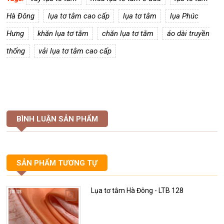
Hà Đông
lụa tơ tằm cao cấp
lụa tơ tằm
lụa Phúc
Hưng
khăn lụa tơ tằm
chăn lụa tơ tằm
áo dài truyền
thống
vải lụa tơ tằm cao cấp
BÌNH LUẬN SẢN PHẨM
SẢN PHẨM TƯƠNG TỰ
Lụa tơ tằm Hà Đông - LTB 128