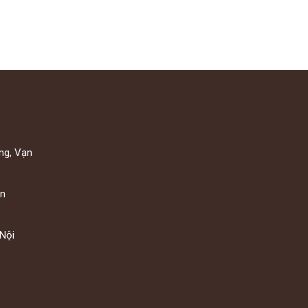
ng, Vạn
ạn
Nội