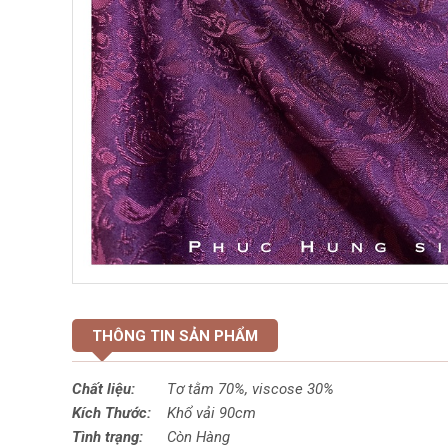
THÔNG TIN SẢN PHẨM
Chất liệu:
Tơ tằm 70%,
viscose
30%
Kích Thước:
Khổ vải 90cm
Tình trạng:
Còn Hàng