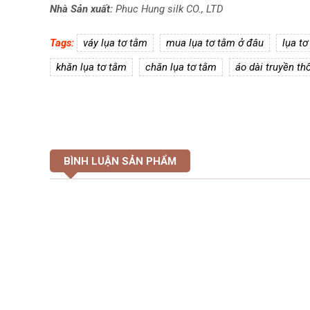
Nhà Sản xuất:
Phuc Hung silk CO., LTD
Tags:
váy lụa tơ tằm
mua lụa tơ tằm ở đâu
lụa t
khăn lụa tơ tằm
chăn lụa tơ tằm
áo dài truyền th
BÌNH LUẬN SẢN PHẨM