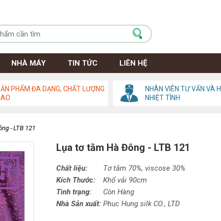
NHÀ MÁY
TIN TỨC
LIÊN HỆ
ẢN PHẨM ĐA DẠNG, CHẤT LƯỢNG
NHÂN VIÊN TƯ VẤN VÀ 
CAO
NHIỆT TÌNH
ông - LTB 121
Lụa tơ tằm Hà Đông - LTB 121
Chất liệu:
Tơ tằm 70%,
viscose
30%
Kích Thước:
Khổ vải 90cm
Tình trạng:
Còn Hàng
Nhà Sản xuất:
Phuc Hung silk CO., LTD