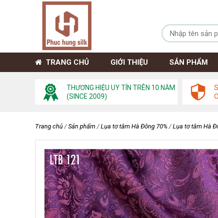
TRANG CHỦ
GIỚI THIỆU
SẢN PHẨM
THƯƠNG HIỆU UY TÍN TRÊN 10 NĂM
S
(SINCE 2009)
Trang chủ
/
Sản phẩm
/
Lụa tơ tằm Hà Đông 70%
/
Lụa tơ tằm Hà Đ