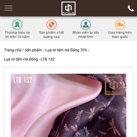
Thương hiệu uy
Sản phẩm chất
Nhân viên tư vấn
Giao hàng trên
tín trên 10 năm
lượng cao
nhiệt tình
toàn quốc
Trang chủ
/
Sản phẩm
/
Lụa tơ tằm Hà Đông 70%
/
Lụa tơ tằm Hà Đông - LTB 132