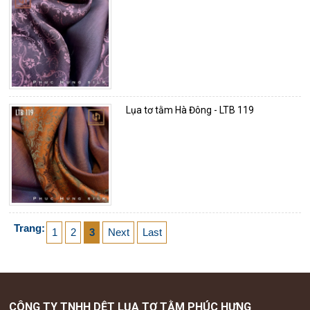
Lụa tơ tằm Hà Đông - LTB 119
Trang:
1
2
3
Next
Last
CÔNG TY TNHH DỆT LỤA TƠ TẰM PHÚC HƯNG