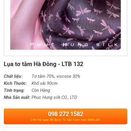
Lụa tơ tằm Hà Đông - LTB 132
Chất liệu:
Tơ tằm 70%,
viscose
30%
Kích Thước:
Khổ vải 90cm
Tình trạng:
Còn Hàng
Nhà Sản xuất:
Phuc Hung silk CO., LTD
098 272 1582
Liên hệ ngay để được Tư vấn hoàn toàn Miễn phí