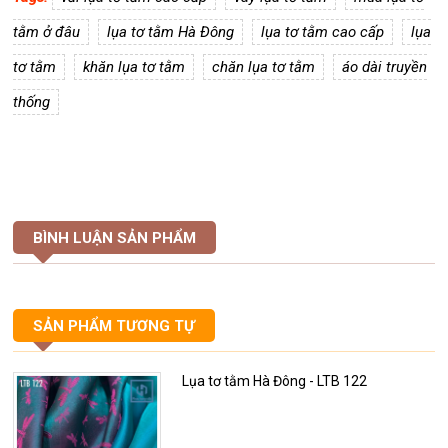
tằm ở đâu
lụa tơ tằm Hà Đông
lụa tơ tằm cao cấp
lụa
tơ tằm
khăn lụa tơ tằm
chăn lụa tơ tằm
áo dài truyền
thống
BÌNH LUẬN SẢN PHẨM
SẢN PHẨM TƯƠNG TỰ
Lụa tơ tằm Hà Đông - LTB 122