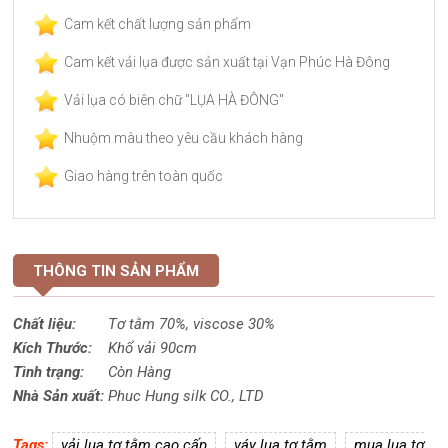
Cam kết chất lượng sản phẩm
Cam kết vải lụa được sản xuất tại Vạn Phúc Hà Đông
Vải lụa có biên chữ "LỤA HÀ ĐÔNG"
Nhuộm màu theo yêu cầu khách hàng
Giao hàng trên toàn quốc
THÔNG TIN SẢN PHẨM
Chất liệu:
Tơ tằm 70%,
viscose
30%
Kích Thước:
Khổ vải 90cm
Tình trạng:
Còn Hàng
Nhà Sản xuất:
Phuc Hung silk CO., LTD
Tags:
vải lụa tơ tằm cao cấp
váy lụa tơ tằm
mua lụa tơ