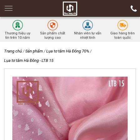
Thương hiệu uy
Sản phẩm chất
Nhân viên tư vấn
Giao hàng trên
tín trên 10 năm
lượng cao
nhiệt tình
toàn quốc
Trang chủ
/
Sản phẩm
/
Lụa tơ tằm Hà Đông 70%
/
Lụa tơ tằm Hà Đông - LTB 15