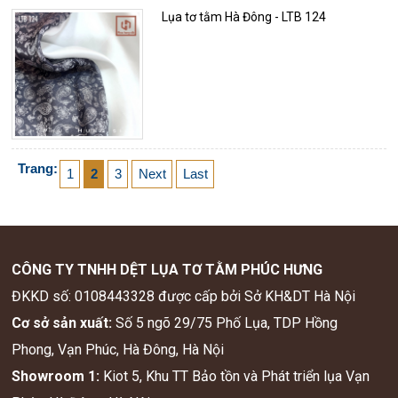
Lụa tơ tằm Hà Đông - LTB 124
Trang:
1
2
3
Next
Last
CÔNG TY TNHH DỆT LỤA TƠ TẰM PHÚC HƯNG
ĐKKD số: 0108443328 được cấp bởi Sở KH&DT Hà Nội
Cơ sở sản xuất:
Số 5 ngõ 29/75 Phố Lụa, TDP Hồng
Phong, Vạn Phúc, Hà Đông, Hà Nội
Showroom 1:
Kiot 5, Khu TT Bảo tồn và Phát triển lụa Vạn