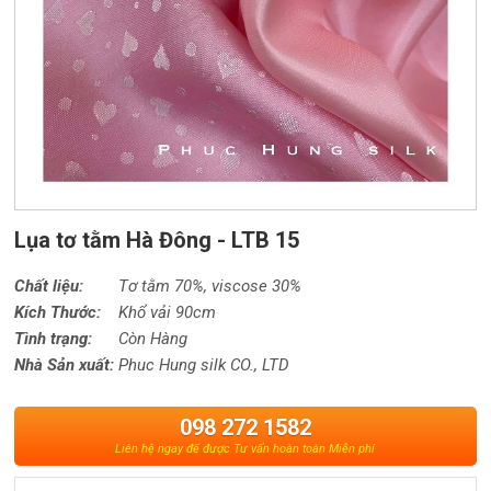
Lụa tơ tằm Hà Đông - LTB 15
Chất liệu:
Tơ tằm 70%,
viscose
30%
Kích Thước:
Khổ vải 90cm
Tình trạng:
Còn Hàng
Nhà Sản xuất:
Phuc Hung silk CO., LTD
098 272 1582
Liên hệ ngay để được Tư vấn hoàn toàn Miễn phí