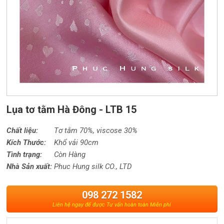
Lụa tơ tằm Hà Đông - LTB 15
Chất liệu:
Tơ tằm 70%,
viscose
30%
Kích Thước:
Khổ vải 90cm
Tình trạng:
Còn Hàng
Nhà Sản xuất:
Phuc Hung silk CO., LTD
098 272 1582
Liên hệ ngay để được Tư vấn hoàn toàn Miễn phí