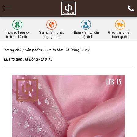
Thương hiệu uy
Sản phẩm chất
Nhân viên tư vấn
Giao hàng trên
tín trên 10 năm
lượng cao
nhiệt tình
toàn quốc
Trang chủ
/
Sản phẩm
/
Lụa tơ tằm Hà Đông 70%
/
Lụa tơ tằm Hà Đông - LTB 15