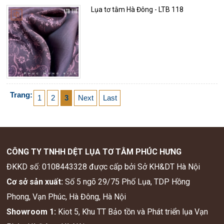
Lụa tơ tằm Hà Đông - LTB 118
Trang:
1
2
3
Next
Last
CÔNG TY TNHH DỆT LỤA TƠ TẰM PHÚC HƯNG
ĐKKD số: 0108443328 được cấp bởi Sở KH&DT Hà Nội
Cơ sở sản xuất:
Số 5 ngõ 29/75 Phố Lụa, TDP Hồng
Phong, Vạn Phúc, Hà Đông, Hà Nội
Showroom 1:
Kiot 5, Khu TT Bảo tồn và Phát triển lụa Vạn