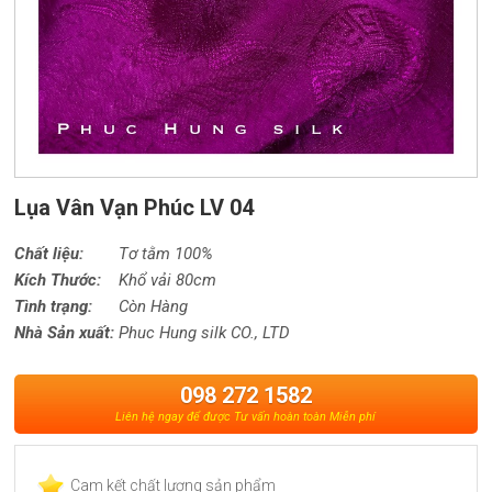
Lụa Vân Vạn Phúc LV 04
Chất liệu:
Tơ tằm 100%
Kích Thước:
Khổ vải 80cm
Tình trạng:
Còn Hàng
Nhà Sản xuất:
Phuc Hung silk CO., LTD
098 272 1582
Liên hệ ngay để được Tư vấn hoàn toàn Miễn phí
Cam kết chất lượng sản phẩm