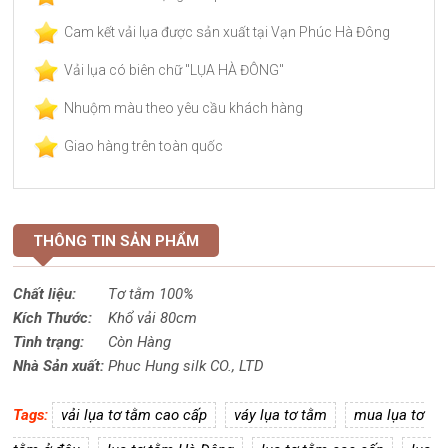
Cam kết vải lụa được sản xuất tại Vạn Phúc Hà Đông
Vải lụa có biên chữ "LỤA HÀ ĐÔNG"
Nhuộm màu theo yêu cầu khách hàng
Giao hàng trên toàn quốc
THÔNG TIN SẢN PHẨM
Chất liệu:
Tơ tằm 100%
Kích Thước:
Khổ vải 80cm
Tình trạng:
Còn Hàng
Nhà Sản xuất:
Phuc Hung silk CO., LTD
Tags:
vải lụa tơ tằm cao cấp
váy lụa tơ tằm
mua lụa tơ