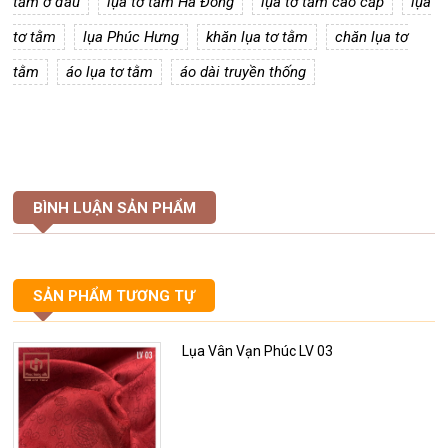
tằm ở đâu
lụa tơ tằm Hà Đông
lụa tơ tằm cao cấp
lụa
tơ tằm
lụa Phúc Hưng
khăn lụa tơ tằm
chăn lụa tơ
tằm
áo lụa tơ tằm
áo dài truyền thống
BÌNH LUẬN SẢN PHẨM
SẢN PHẨM TƯƠNG TỰ
Lụa Vân Vạn Phúc LV 03