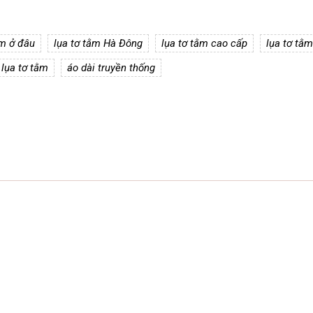
ằm ở đâu
lụa tơ tằm Hà Đông
lụa tơ tằm cao cấp
lụa tơ tằm
 lụa tơ tằm
áo dài truyền thống