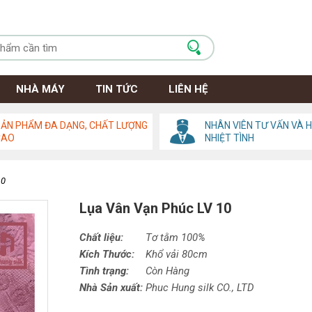
NHÀ MÁY
TIN TỨC
LIÊN HỆ
ẢN PHẨM ĐA DẠNG, CHẤT LƯỢNG
NHÂN VIÊN TƯ VẤN VÀ 
CAO
NHIỆT TÌNH
10
Lụa Vân Vạn Phúc LV 10
Chất liệu:
Tơ tằm 100%
Kích Thước:
Khổ vải 80cm
Tình trạng:
Còn Hàng
Nhà Sản xuất:
Phuc Hung silk CO., LTD