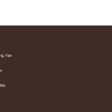
ng, Vạn
ạn
Nội