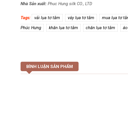
Nhà Sản xuất:
Phuc Hung silk CO., LTD
Tags:
vải lụa tơ tằm
váy lụa tơ tằm
mua lụa tơ t
Phúc Hưng
khăn lụa tơ tằm
chăn lụa tơ tằm
áo
BÌNH LUẬN SẢN PHẨM