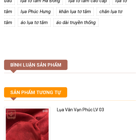
đâu
lụa tơ tằm Hà Đông
lụa tơ tằm cao cấp
lụa tơ
tằm
lụa Phúc Hưng
khăn lụa tơ tằm
chăn lụa tơ
tằm
áo lụa tơ tằm
áo dài truyền thống
BÌNH LUẬN SẢN PHẨM
SẢN PHẨM TƯƠNG TỰ
Lụa Vân Vạn Phúc LV 03