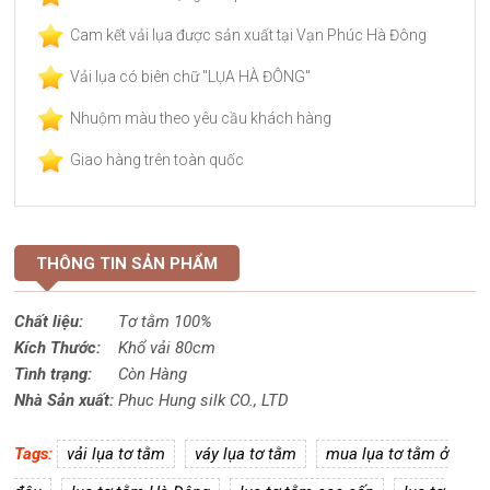
Cam kết vải lụa được sản xuất tại Vạn Phúc Hà Đông
Vải lụa có biên chữ "LỤA HÀ ĐÔNG"
Nhuộm màu theo yêu cầu khách hàng
Giao hàng trên toàn quốc
THÔNG TIN SẢN PHẨM
Chất liệu:
Tơ tằm 100%
Kích Thước:
Khổ vải 80cm
Tình trạng:
Còn Hàng
Nhà Sản xuất:
Phuc Hung silk CO., LTD
Tags:
vải lụa tơ tằm
váy lụa tơ tằm
mua lụa tơ tằm ở