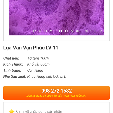
Lụa Vân Vạn Phúc LV 11
Chất liệu:
Tơ tằm 100%
Kích Thước:
Khổ vải 80cm
Tình trạng:
Còn Hàng
Nhà Sản xuất:
Phuc Hung silk CO., LTD
098 272 1582
Liên hệ ngay để được Tư vấn hoàn toàn Miễn phí
Cam kết chất lượng sản phẩm